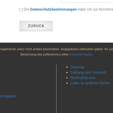
Die
Datenschutzbestimmungen
habe ich zur Kenntn
ZURÜCK
gebühren, wenn nicht anders beschrieben. Angegebene Lieferzeiten gelten für Lief
Berechnung des Liefertermins siehe
Versandinfoseite
.
Sitemap
Zahlung und Versand
Rückrufservice
Links zu anderen Seiten
 Rückgaben