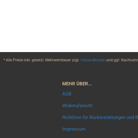
* Alle Preise inkl. gesetzl. Mehrwertsteuer zzgl.
Versandkosten
und ggf. Nachnahme
MEHR ÜBER...
AGB
Widerrufsrecht
Richtlinie für Rückerstattungen und
Impressum