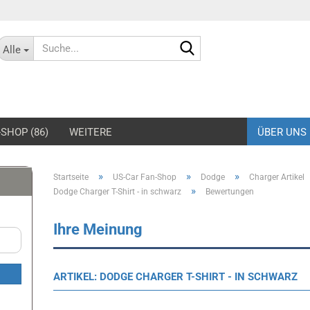
Suche...
Alle
SHOP (86)
WEITERE
ÜBER UNS
»
»
»
Startseite
US-Car Fan-Shop
Dodge
Charger Artikel
»
rd Mustang Jacken
Dodge Charger T-Shirt - in schwarz
Shelby-Caps
Bewertungen
rd Mustang Hoodies &
Shelby Jacken
eatshirts
Ihre Meinung
Shelby Hoodies &
rd Mustang Hemden &
Sweatshirts
los
Shelby T-Shirts
ARTIKEL: DODGE CHARGER T-SHIRT - IN SCHWARZ
rd Mustang T-Shirts
rd Mustang Caps