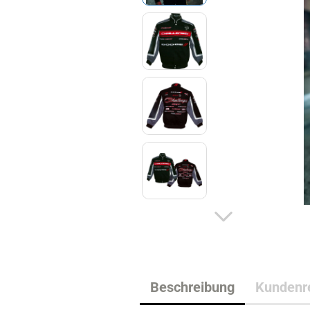
Chevrolet Hoodies &
C
Sweatshirts
C
Chevrolet Hemden & Polos
Ca
Chevrolet Caps
Sw
Chevrolet T-Shirts
Ca
Dodge Artikel
R
Challenger Artikel
RA
Charger Artikel
R
Beschreibung
Kundenre