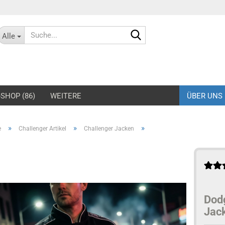
Suche...
Alle
SHOP (86)
WEITERE
ÜBER UNS
»
»
»
e
Challenger Artikel
Challenger Jacken
rd Mustang Jacken
Shelby-Caps
rd Mustang Hoodies &
Shelby Jacken
eatshirts
Shelby Hoodies &
rd Mustang Hemden &
Sweatshirts
los
Shelby T-Shirts
Dodg
rd Mustang T-Shirts
Jac
rd Mustang Caps