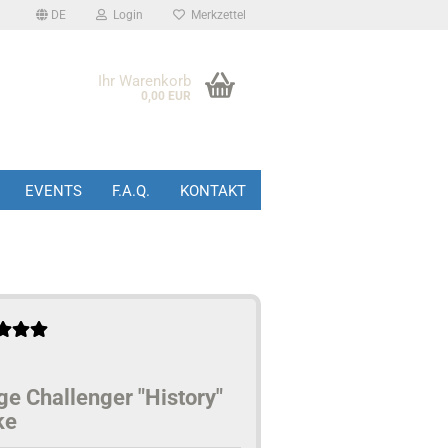
DE
Login
Merkzettel
Ihr Warenkorb
0,00 EUR
EVENTS
F.A.Q.
KONTAKT
e Challenger "History"
ke