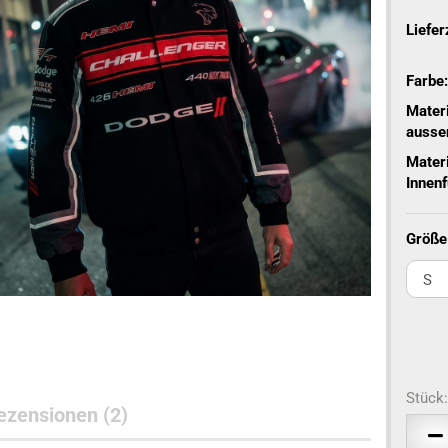
Liefer
Farbe:
amaro Caps
Corvette Jacken
Materi
amaro Jacken
Corvette Hoodies &
ausse
Sweatshirts
maro Hoodies &
eatshirts
Corvette Hemden & Polos
Materi
Innenf
maro T-Shirts
Corvette T-Shirts
Corvette Caps
Größe 
AM Jacken
MOPAR Caps
M T-Shirts
Mopar Jacken
AM Caps
Mopar Hoodies &
Sweatshirts
Stück:
zensionen (2)
Mopar T-Shirts
Stück